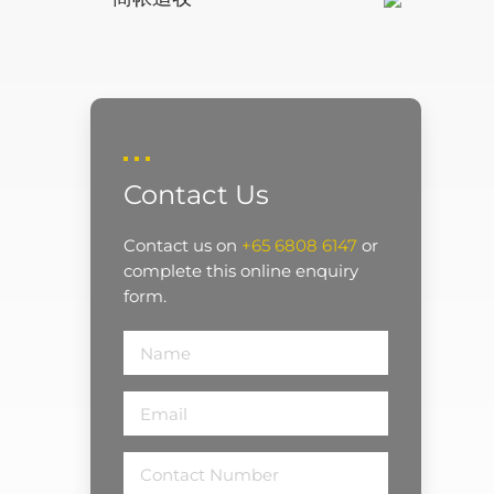
Contact Us
Contact us on
+65 6808 6147
or
complete this online enquiry
form.