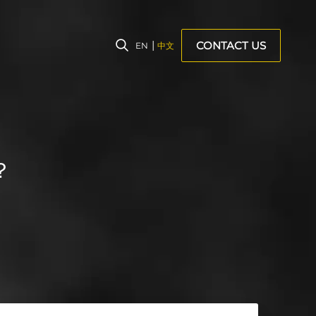
CONTACT US
EN
中文
？